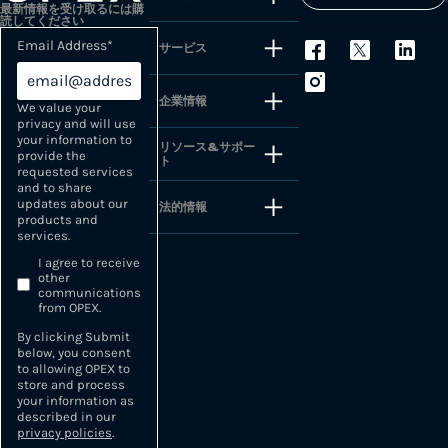
最新情報を受け取るには購
読してください
Email Address
*
サービス
企業情報
We value your
privacy and will use
your information to
リソース&サポー
provide the
ト
requested services
and to share
updates about our
法的情報
products and
services.
I agree to receive
other
communications
from OPEX.
By clicking Submit
below, you consent
to allowing OPEX to
store and process
your information as
described in our
privacy policies
.