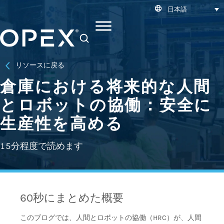
日本語
SEARCH
リソースに戻る
倉庫における将来的な人間
とロボットの協働：安全に
生産性を高める
15分程度で読めます
60秒にまとめた概要
このブログでは、人間とロボットの協働（HRC）が、人間