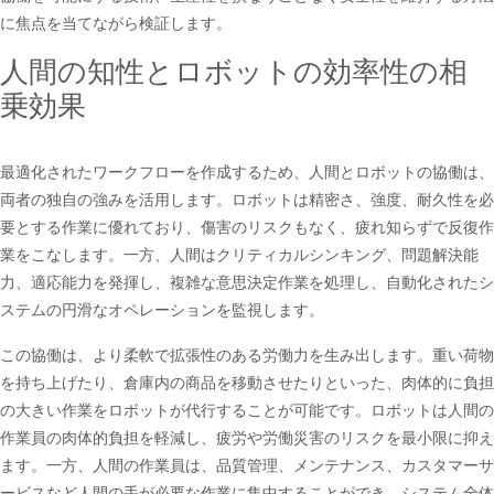
に焦点を当てながら検証します。
人間の知性とロボットの効率性の相
乗効果
最適化されたワークフローを作成するため、人間とロボットの協働は、
両者の独自の強みを活用します。ロボットは精密さ、強度、耐久性を必
要とする作業に優れており、傷害のリスクもなく、疲れ知らずで反復作
業をこなします。一方、人間はクリティカルシンキング、問題解決能
力、適応能力を発揮し、複雑な意思決定作業を処理し、自動化されたシ
ステムの円滑なオペレーションを監視します。
この協働は、より柔軟で拡張性のある労働力を生み出します。重い荷物
を持ち上げたり、倉庫内の商品を移動させたりといった、肉体的に負担
の大きい作業をロボットが代行することが可能です。ロボットは人間の
作業員の肉体的負担を軽減し、疲労や労働災害のリスクを最小限に抑え
ます。一方、人間の作業員は、品質管理、メンテナンス、カスタマーサ
ービスなど人間の手が必要な作業に集中することができ、システム全体