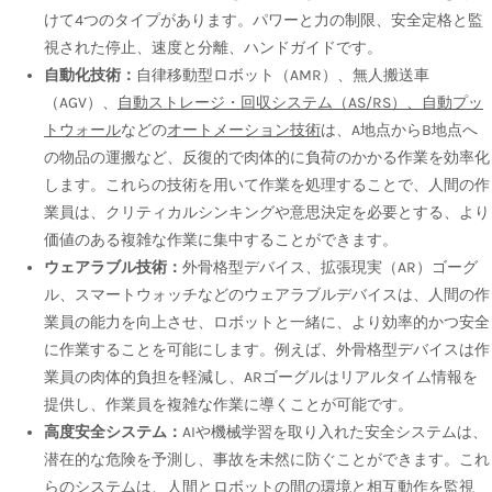
けて4つのタイプがあります。パワーと力の制限、安全定格と監
視された停止、速度と分離、ハンドガイドです。
自動化技術：
自律移動型ロボット（AMR）、無人搬送車
（AGV）、
自動ストレージ・回収システム（AS/RS）、自動プッ
トウォール
などの
オートメーション技術
は、A地点からB地点へ
の物品の運搬など、反復的で肉体的に負荷のかかる作業を効率化
します。これらの技術を用いて作業を処理することで、人間の作
業員は、クリティカルシンキングや意思決定を必要とする、より
価値のある複雑な作業に集中することができます。
ウェアラブル技術：
外骨格型デバイス、拡張現実（AR）ゴーグ
ル、スマートウォッチなどのウェアラブルデバイスは、人間の作
業員の能力を向上させ、ロボットと一緒に、より効率的かつ安全
に作業することを可能にします。例えば、外骨格型デバイスは作
業員の肉体的負担を軽減し、ARゴーグルはリアルタイム情報を
提供し、作業員を複雑な作業に導くことが可能です。
高度安全システム：
AIや機械学習を取り入れた安全システムは、
潜在的な危険を予測し、事故を未然に防ぐことができます。これ
らのシステムは、人間とロボットの間の環境と相互動作を監視