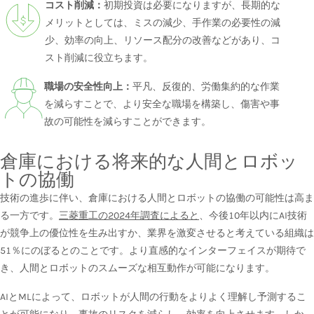
コスト削減：
初期投資は必要になりますが、長期的な
メリットとしては、ミスの減少、手作業の必要性の減
少、効率の向上、リソース配分の改善などがあり、コ
スト削減に役立ちます。
職場の安全性向上：
平凡、反復的、労働集約的な作業
を減らすことで、より安全な職場を構築し、傷害や事
故の可能性を減らすことができます。
倉庫における将来的な人間とロボッ
トの協働
技術の進歩に伴い、倉庫における人間とロボットの協働の可能性は高ま
る一方です。
三菱重工の2024年調査によると
、今後10年以内にAI技術
が競争上の優位性を生み出すか、業界を激変させると考えている組織は
51％にのぼるとのことです。より直感的なインターフェイスが期待で
き、人間とロボットのスムーズな相互動作が可能になります。
AIとMLによって、ロボットが人間の行動をよりよく理解し予測するこ