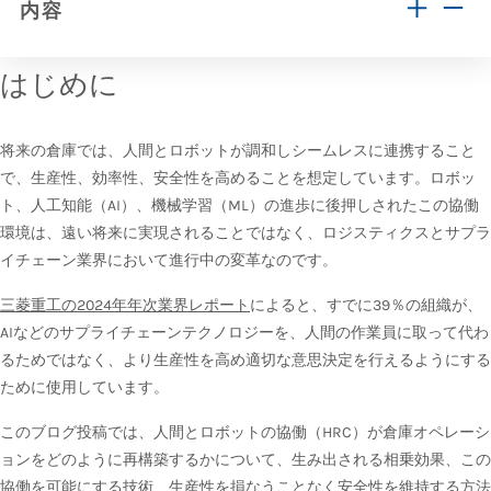
内容
はじめに
将来の倉庫では、人間とロボットが調和しシームレスに連携すること
で、生産性、効率性、安全性を高めることを想定しています。ロボッ
ト、人工知能（AI）、機械学習（ML）の進歩に後押しされたこの協働
環境は、遠い将来に実現されることではなく、ロジスティクスとサプラ
イチェーン業界において進行中の変革なのです。
三菱重工の2024年年次業界レポート
によると、すでに39％の組織が、
AIなどのサプライチェーンテクノロジーを、人間の作業員に取って代わ
るためではなく、より生産性を高め適切な意思決定を行えるようにする
ために使用しています。
このブログ投稿では、人間とロボットの協働（HRC）が倉庫オペレーシ
ョンをどのように再構築するかについて、生み出される相乗効果、この
協働を可能にする技術、生産性を損なうことなく安全性を維持する方法