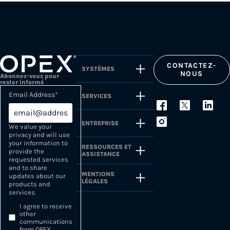
CONTACTEZ-
SYSTÈMES
NOUS
Abonnez-vous pour
rester informé
Email Address
*
SERVICES
ENTREPRISE
We value your
privacy and will use
your information to
RESSOURCES ET
provide the
ASSISTANCE
requested services
and to share
MENTIONS
updates about our
LÉGALES
products and
services.
I agree to receive
other
communications
from OPEX.