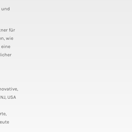
s und
ner für
en, wie
 eine
licher
novative,
 NJ, USA
te,
heute