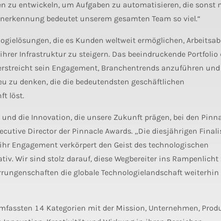
en zu entwickeln, um Aufgaben zu automatisieren, die sonst 
Anerkennung bedeutet unserem gesamten Team so viel.“
ogielösungen, die es Kunden weltweit ermöglichen, Arbeitsab
ihrer Infrastruktur zu steigern. Das beeindruckende Portfolio
rstreicht sein Engagement, Branchentrends anzuführen und
u zu denken, die die bedeutendsten geschäftlichen
t löst.
 und die Innovation, die unsere Zukunft prägen, bei den Pinn
cutive Director der Pinnacle Awards. „Die diesjährigen Finali
d ihr Engagement verkörpert den Geist des technologischen
ativ. Wir sind stolz darauf, diese Wegbereiter ins Rampenlicht
 Errungenschaften die globale Technologielandschaft weiterhin
umfassten 14 Kategorien mit der Mission, Unternehmen, Prod