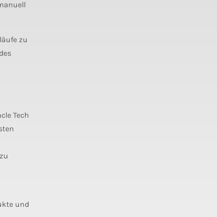
manuell
läufe zu
 des
acle Tech
sten
 zu
ukte und