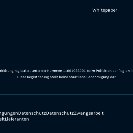
Whitepaper
rklärung registriert unter der Nummer: 11991033291 beim Präfekten der Region Îl
Diese Registrierung stellt keine staatliche Genehmigung dar.
ngungen
Datenschutz
Datenschutz
Zwangsarbeit
lt
Lieferanten