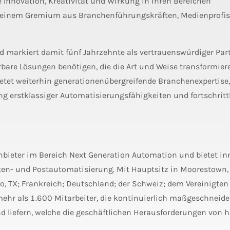
 Innovation, Kreativität und Wirkung in ihren Bereichen
 einem Gremium aus Branchenführungskräften, Medienprofi
d markiert damit fünf Jahrzehnte als vertrauenswürdiger Part
bare Lösungen benötigen, die die Art und Weise transformier
tet weiterhin generationenübergreifende Branchenexpertise,
g erstklassiger Automatisierungsfähigkeiten und fortschritt
Anbieter im Bereich Next Generation Automation und bietet in
ten- und Postautomatisierung. Mit Hauptsitz in Moorestown,
o, TX; Frankreich; Deutschland; der Schweiz; dem Vereinigten
ehr als 1.600 Mitarbeiter, die kontinuierlich maßgeschneider
d liefern, welche die geschäftlichen Herausforderungen von 