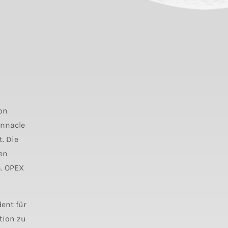
ion
innacle
. Die
en
n. OPEX
dent für
tion zu