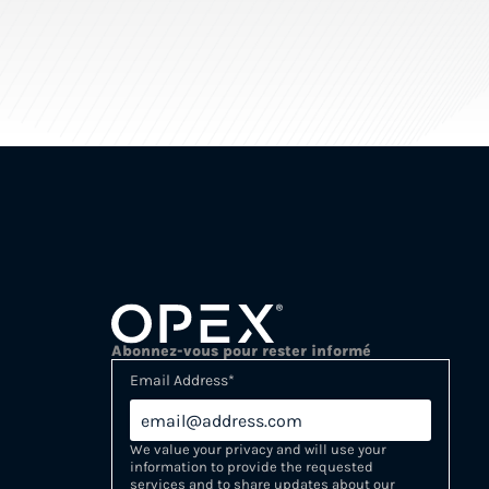
Abonnez-vous pour rester informé
Email Address
*
We value your privacy and will use your
information to provide the requested
services and to share updates about our