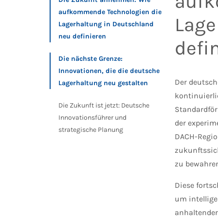
aufk
aufkommende Technologien die
Lage
Lagerhaltung in Deutschland
neu definieren
defi
Die nächste Grenze:
Innovationen, die die deutsche
Der deutsch
Lagerhaltung neu gestalten
kontinuierl
Die Zukunft ist jetzt: Deutsche
Standardför
Innovationsführer und
der experim
strategische Planung
DACH-Region
zukunftssi
zu bewahren
Diese fortsc
um intellig
anhaltender