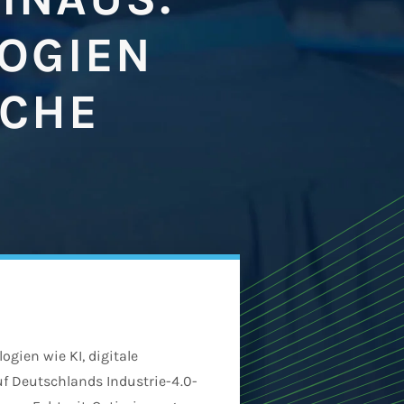
OGIEN
SCHE
gien wie KI, digitale
f Deutschlands Industrie-4.0-