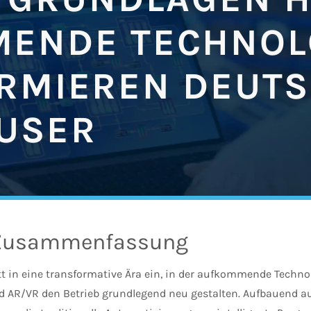
ENDE TECHNOL
RMIEREN DEUT
USER
Zusammenfassung
t in eine transformative Ära ein, in der aufkommende Technolo
d AR/VR den Betrieb grundlegend neu gestalten. Aufbauend au