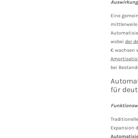
Auswirkung
Eine gemei
mittlerweile
Automatisie
wobei
der d
€ wachsen w
Amortisation
bei Bestand
Automat
für deut
Funktionswe
Traditionell
Expansion d
Automatisie