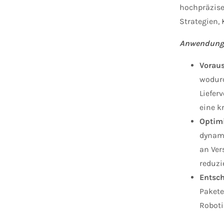
hochpräzise
Strategien,
Anwendunge
Vorau
wodurc
Liefer
eine k
Optimi
dynami
an Ver
reduzi
Entsch
Pakete
Roboti