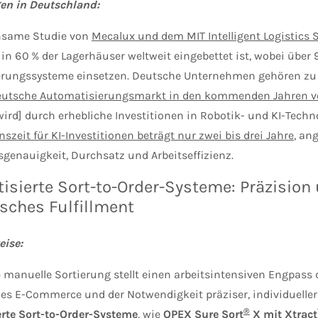
en in Deutschland:
nsame Studie von
Mecalux und dem MIT Intelligent Logistics 
 in 60 % der Lagerhäuser weltweit eingebettet ist, wobei über 
rungssysteme einsetzen. Deutsche Unternehmen gehören zu
eutsche Automatisierungsmarkt in den kommenden Jahren vor
ird] durch erhebliche Investitionen in Robotik- und KI-Techn
szeit für KI-Investitionen beträgt nur zwei bis drei Jahre
, an
sgenauigkeit, Durchsatz und Arbeitseffizienz.
isierte Sort-to-Order-Systeme: Präzision
sches Fulfillment
ise:
e manuelle Sortierung stellt einen arbeitsintensiven Engpass
es E-Commerce und der Notwendigkeit präziser, individueller
®
rte Sort-to-Order-Systeme
, wie
OPEX Sure Sort
X mit Xtrac