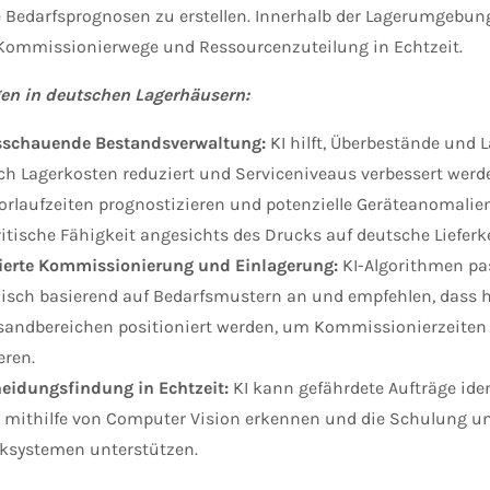
 Bedarfsprognosen zu erstellen. Innerhalb der Lagerumgebung 
 Kommissionierwege und Ressourcenzuteilung in Echtzeit.
n in deutschen Lagerhäusern:
sschauende Bestandsverwaltung:
KI hilft, Überbestände und 
h Lagerkosten reduziert und Serviceniveaus verbessert werde
vorlaufzeiten prognostizieren und potenzielle Geräteanomalien 
ritische Fähigkeit angesichts des Drucks auf deutsche Lieferk
erte Kommissionierung und Einlagerung:
KI-Algorithmen pa
sch basierend auf Bedarfsmustern an und empfehlen, dass ho
sandbereichen positioniert werden, um Kommissionierzeiten 
eren.
eidungsfindung in Echtzeit:
KI kann gefährdete Aufträge ident
 mithilfe von Computer Vision erkennen und die Schulung u
ksystemen unterstützen.