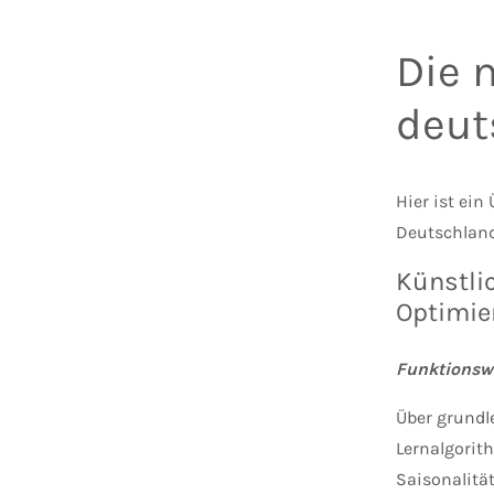
Die 
deut
Hier ist ein
Deutschland
Künstlic
Optimie
Funktionswe
Über grundl
Lernalgorit
Saisonalitä