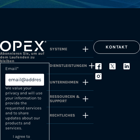
KONTAKT
SYSTEME
Abonnieren Sie, um auf
dem Laufenden zu
bleiben
DIENSTLEISTUNGEN
Email
*
UNTERNEHMEN
We value your
privacy and will use
RESSOURCEN &
your information to
SUPPORT
provide the
requested services
and to share
RECHTLICHES
updates about our
products and
services.
I agree to