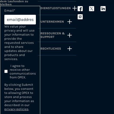
dem Laufenden zu
bleiben
DIENSTLEISTUNGEN
Email
*
UNTERNEHMEN
We value your
privacy and will use
RESSOURCEN &
your information to
SUPPORT
provide the
requested services
and to share
RECHTLICHES
updates about our
products and
services.
I agree to
receive other
communications
from OPEX.
By clicking Submit
below, you consent
to allowing OPEX to
store and process
your information as
described in our
privacy policies
.