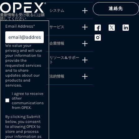
連絡先
システム
最新情報を受け取るには購
読してください
Email Address
*
サービス
企業情報
We value your
privacy and will use
your information to
リソース&サポー
provide the
ト
requested services
and to share
updates about our
法的情報
products and
services.
I agree to receive
other
communications
from OPEX.
By clicking Submit
below, you consent
to allowing OPEX to
store and process
your information as