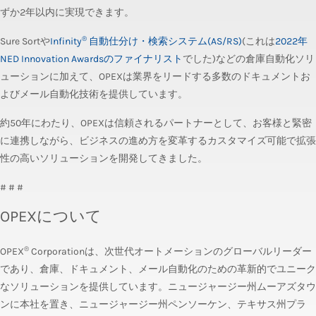
ずか2年以内に実現できます。
®
Sure Sortや
Infinity
自動仕分け・検索システム(AS/RS)
(これは
2022年
NED Innovation Awardsのファイナリスト
でした)などの倉庫自動化ソリ
ューションに加えて、OPEXは業界をリードする多数のドキュメントお
よびメール自動化技術を提供しています。
約50年にわたり、OPEXは信頼されるパートナーとして、お客様と緊密
に連携しながら、ビジネスの進め方を変革するカスタマイズ可能で拡張
性の高いソリューションを開発してきました。
# # #
OPEXについて
®
OPEX
Corporationは、次世代オートメーションのグローバルリーダー
であり、倉庫、ドキュメント、メール自動化のための革新的でユニーク
なソリューションを提供しています。ニュージャージー州ムーアズタウ
ンに本社を置き、ニュージャージー州ペンソーケン、テキサス州プラ