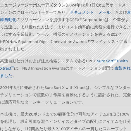
ニュージャージー州ムーアズタウン
(2024年12月1日)次世代オートメー
ションのグローバルリーダーであり、
ドキュメント、メール
、および
倉
®
庫自動化
のソリューションを提供するOPEX
Corporationは、企業がよ
り迅速に、より優れた方法で、よりコスト効率的に業務を遂行できるよ
うにする産業技術、ツール、機器のイノベーションを称える2024年
NED(New Equipment Digest)Innovation Awardsのファイナリストに選
出されました。
®
高速自動仕分けおよび注文検索システムであるOPEX
Sure Sort
X with
Xtract™
は、NED Innovation Awardsのオートメーション部門で
表彰され
ました
。
2024年3月に発表されたSure Sort X with Xtractは、シンプルなワンタッ
チソリューションで複数の手作業を自動化するように設計された、完全
に適応可能なターンキーソリューションです。
本技術は、最大20ポンドまでの顧客仕分け可能なアイテムのほぼ100%
を処理し、設定可能な混合ビンサイズとタイプの配列にアイテムを仕分
けしながら、1時間あたり最大2,100アイテムの一貫したスループット