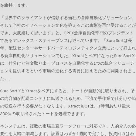
を維持します。
「世界中のクライアントが信頼する当社の倉庫自動化ソリューション、
そして当社のイノベーション文化を称えるこの表彰を再び受けることが
でき、大変嬉しく思います」と、OPEX倉庫自動化部門のプレジデント
であるアレックス・スティーブンスは述べています。「Sure Sortは長
年、配送センターやサードパーティロジスティクス企業にとって好まれ
る倉庫自動化ソリューションでした。XtractとペアになったSure Sort X
は、仕分けと注文取り出しプロセスを自動化する1つの統合ソリューシ
ョンを提供するという市場の進化する需要に応えるために開発されまし
た。」
Sure Sort XとXtractをペアにすると、トートが自動的に取り出され、そ
の内容物が配送コンテナに転送されるため、下流で手作業で仕分けや箱
の転送を行う必要がなくなります。Xtract iBOTは、1時間あたり最大
200個の取り出されたトートを処理できます。
本システムは、複数の市場垂直ワークフローに対応でき、人的介入の必
要性を大幅に削減します。設置はわずか1週間で完了し、投資回収はわ