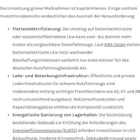
Die Umsetzung grüner Maßnahmen ist kapitalintensiv. Einige zentrale
Investitionsbereiche verdeutlichen das Ausmaß der Herausforderung:
Flottenelektrifizierung:
Der Umstieg auf batterieelektrische
oder wasserstoffbetriebene Lkw kann zwei- bis dreimal mehr
kosten als vergleichbare Dieselfahrzeuge. Laut
KBA-Daten
stellen
batterieelektrische Lkw trotz wachsender
Beschaffungsinteressen weiterhin nur einen kleinen Teil des
deutschen Nutzfahrzeugbestands dar.
Lade- und Betankungsinfrastruktur:
Öffentliche und private
Ladeinfrastrukturen für schwere Nutzfahrzeuge sind
insbesondere entlang wichtiger Frachtkorridore wie A2, A7 und A8
noch unzureichend ausgebaut. Netzanschlusskosten und
Kapazitätsengpässe erhöhen die Komplexität zusätzlich.
Energetische Sanierung von Lagerhallen:
Die Nachrüstung
bestehender Gebäude zur Erfüllung der Anforderungen des
Energieeffizienzgesetzes (EnEfG)
erfordert Investitionen in LED-
Beleuchtung, moderne Klimatechnik, Gebäudedämmung sowie