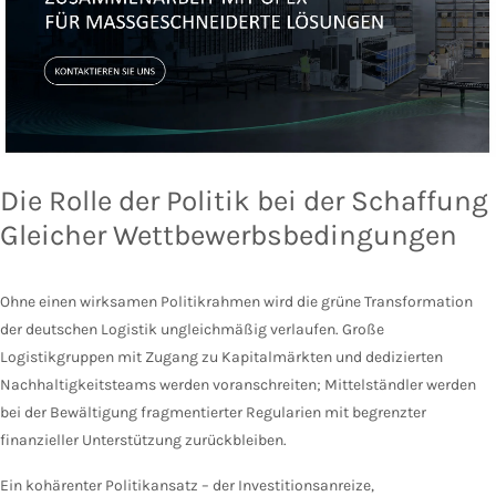
Die Rolle der Politik bei der Schaffung
Gleicher Wettbewerbsbedingungen
Ohne einen wirksamen Politikrahmen wird die grüne Transformation
der deutschen Logistik ungleichmäßig verlaufen. Große
Logistikgruppen mit Zugang zu Kapitalmärkten und dedizierten
Nachhaltigkeitsteams werden voranschreiten; Mittelständler werden
bei der Bewältigung fragmentierter Regularien mit begrenzter
finanzieller Unterstützung zurückbleiben.
Ein kohärenter Politikansatz – der Investitionsanreize,