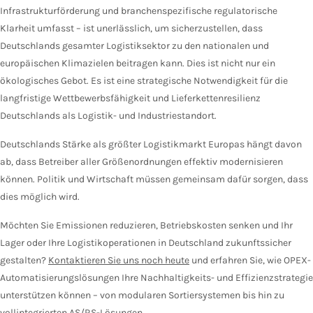
Infrastrukturförderung und branchenspezifische regulatorische
Klarheit umfasst – ist unerlässlich, um sicherzustellen, dass
Deutschlands gesamter Logistiksektor zu den nationalen und
europäischen Klimazielen beitragen kann. Dies ist nicht nur ein
ökologisches Gebot. Es ist eine strategische Notwendigkeit für die
langfristige Wettbewerbsfähigkeit und Lieferkettenresilienz
Deutschlands als Logistik- und Industriestandort.
Deutschlands Stärke als größter Logistikmarkt Europas hängt davon
ab, dass Betreiber aller Größenordnungen effektiv modernisieren
können. Politik und Wirtschaft müssen gemeinsam dafür sorgen, dass
dies möglich wird.
Möchten Sie Emissionen reduzieren, Betriebskosten senken und Ihr
Lager oder Ihre Logistikoperationen in Deutschland zukunftssicher
gestalten?
Kontaktieren Sie uns noch heute
und erfahren Sie, wie OPEX-
Automatisierungslösungen Ihre Nachhaltigkeits- und Effizienzstrategie
unterstützen können – von modularen Sortiersystemen bis hin zu
vollintegrierten AS/RS-Lösungen.