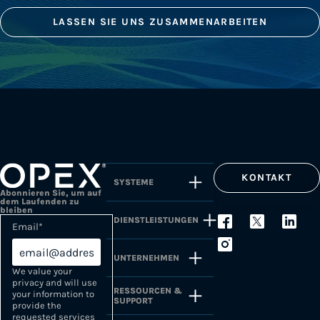
LASSEN SIE UNS ZUSAMMENARBEITEN
KONTAKT
SYSTEME
Abonnieren Sie, um auf
dem Laufenden zu
bleiben
DIENSTLEISTUNGEN
Email
*
UNTERNEHMEN
We value your
privacy and will use
RESSOURCEN &
your information to
SUPPORT
provide the
requested services