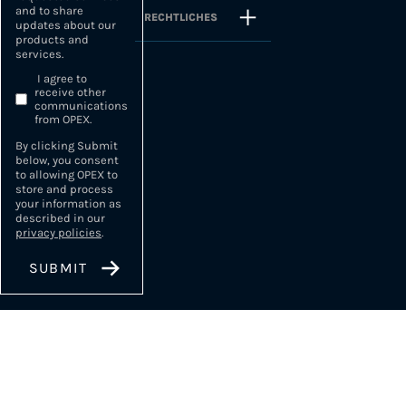
and to share
RECHTLICHES
updates about our
products and
services.
I agree to
receive other
communications
from OPEX.
By clicking Submit
below, you consent
to allowing OPEX to
store and process
your information as
described in our
privacy policies
.
Tätigkeitserklärung registriert unter der Nummer: 11991033291 beim Präfekten
der Region Île-de-France.
Diese Registrierung stellt keine staatliche Genehmigung dar.