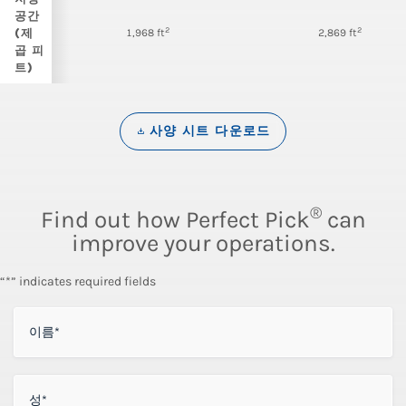
공간
2
2
(제
1,968 ft
2,869 ft
곱 피
트)
사양 시트 다운로드
®
Find out how Perfect Pick
can
improve your operations.
“*” indicates required fields
이름
*
성
*