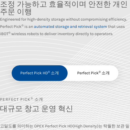
조정 가능하고 효율적이며 안전한 개인
주문 이행
Engineered for high-density storage without compromising efficiency,
®
Perfect Pick
is an
automated storage and retrieval system
that uses
®
iBOT
wireless robots to deliver inventory directly to operators.
®
®
Perfect Pick HD
소개
Perfect Pick
소개
®
PERFECT PICK
소개
대규모 창고 운영 혁신
고밀도를 의미하는 OPEX Perfect Pick HD(High Density)는 탁월한 보관 밀