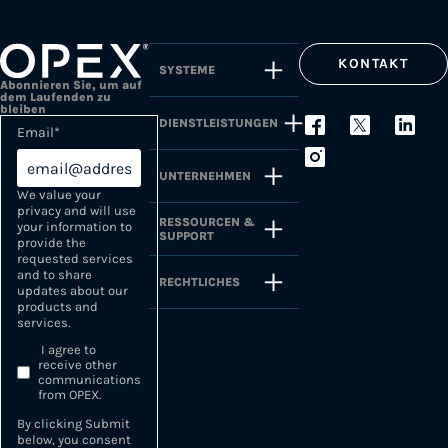
KONTAKT
SYSTEME
Abonnieren Sie, um auf
dem Laufenden zu
bleiben
DIENSTLEISTUNGEN
Email
*
UNTERNEHMEN
We value your
privacy and will use
RESSOURCEN &
your information to
SUPPORT
provide the
requested services
and to share
RECHTLICHES
updates about our
products and
services.
I agree to
receive other
communications
from OPEX.
By clicking Submit
below, you consent