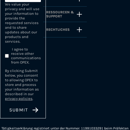
We value your
privacy and will use
RESSOURCEN &
your information to
SUPPORT
provide the
requested services
and to share
RECHTLICHES
updates about our
products and
services.
I agree to
receive other
communications
from OPEX.
By clicking Submit
below, you consent
to allowing OPEX to
store and process
your information as
described in our
privacy policies
.
Tätigkeitserklärung registriert unter der Nummer: 11991033291 beim Präfekten