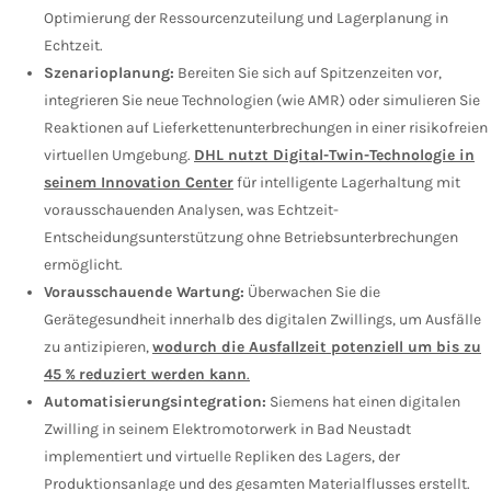
Optimierung der Ressourcenzuteilung und Lagerplanung in
Echtzeit.
Szenarioplanung:
Bereiten Sie sich auf Spitzenzeiten vor,
integrieren Sie neue Technologien (wie AMR) oder simulieren Sie
Reaktionen auf Lieferkettenunterbrechungen in einer risikofreien
virtuellen Umgebung.
DHL nutzt Digital-Twin-Technologie in
seinem Innovation Center
für intelligente Lagerhaltung mit
vorausschauenden Analysen, was Echtzeit-
Entscheidungsunterstützung ohne Betriebsunterbrechungen
ermöglicht.
Vorausschauende Wartung:
Überwachen Sie die
Gerätegesundheit innerhalb des digitalen Zwillings, um Ausfälle
zu antizipieren,
wodurch die Ausfallzeit potenziell um bis zu
45 % reduziert werden kann
.
Automatisierungsintegration:
Siemens hat einen digitalen
Zwilling in seinem Elektromotorwerk in Bad Neustadt
implementiert und virtuelle Repliken des Lagers, der
Produktionsanlage und des gesamten Materialflusses erstellt.