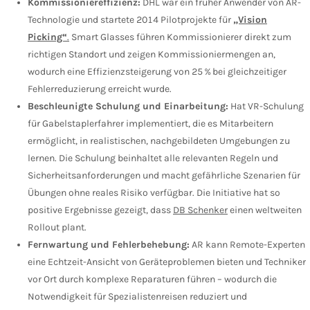
Kommissioniereffizienz:
DHL war ein früher Anwender von AR-
Technologie und startete 2014 Pilotprojekte für
„Vision
Picking“
.
Smart Glasses führen Kommissionierer direkt zum
richtigen Standort und zeigen Kommissioniermengen an,
wodurch eine Effizienzsteigerung von 25 % bei gleichzeitiger
Fehlerreduzierung erreicht wurde.
Beschleunigte Schulung und Einarbeitung:
Hat VR-Schulung
für Gabelstaplerfahrer implementiert, die es Mitarbeitern
ermöglicht, in realistischen, nachgebildeten Umgebungen zu
lernen. Die Schulung beinhaltet alle relevanten Regeln und
Sicherheitsanforderungen und macht gefährliche Szenarien für
Übungen ohne reales Risiko verfügbar. Die Initiative hat so
positive Ergebnisse gezeigt, dass
DB Schenker
einen weltweiten
Rollout plant.
Fernwartung und Fehlerbehebung:
AR kann Remote-Experten
eine Echtzeit-Ansicht von Geräteproblemen bieten und Techniker
vor Ort durch komplexe Reparaturen führen – wodurch die
Notwendigkeit für Spezialistenreisen reduziert und