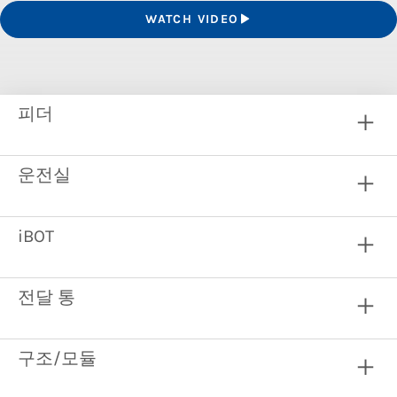
WATCH VIDEO
피더
운전실
iBOT
전달 통
구조/모듈