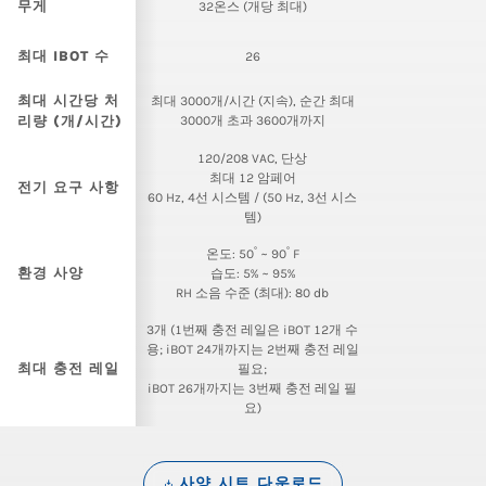
무게
32온스 (개당 최대)
최대 IBOT 수
26
최대 시간당 처
최대 3000개/시간 (지속), 순간 최대
리량 (개/시간)
3000개 초과 3600개까지
120/208 VAC, 단상
최대 12 암페어
전기 요구 사항
60 Hz, 4선 시스템 / (50 Hz, 3선 시스
템)
°
°
온도: 50
~ 90
F
환경 사양
습도: 5% ~ 95%
RH 소음 수준 (최대): 80 db
3개 (1번째 충전 레일은 iBOT 12개 수
용; iBOT 24개까지는 2번째 충전 레일
최대 충전 레일
필요;
iBOT 26개까지는 3번째 충전 레일 필
요)
사양 시트 다운로드