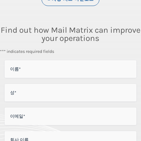
Find out how Mail Matrix can improve
your operations
“*” indicates required fields
이름
*
성
*
이메일
*
회사 이름