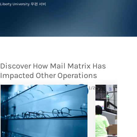
Liberty University 우편 서비
Discover How Mail Matrix Has
Impacted Other Operations
1
/
2