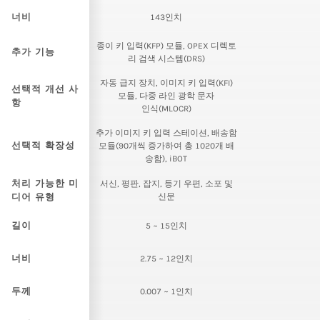
너비
143인치
종이 키 입력(KFP) 모듈, OPEX 디렉토
추가 기능
리 검색 시스템(DRS)
자동 급지 장치, 이미지 키 입력(KFI)
선택적 개선 사
모듈, 다중 라인 광학 문자
항
인식(MLOCR)
추가 이미지 키 입력 스테이션, 배송함
선택적 확장성
모듈(90개씩 증가하여 총 1020개 배
송함), iBOT
처리 가능한 미
서신, 평판, 잡지, 등기 우편, 소포 및
디어 유형
신문
길이
5 ~ 15인치
너비
2.75 ~ 12인치
두께
0.007 ~ 1인치