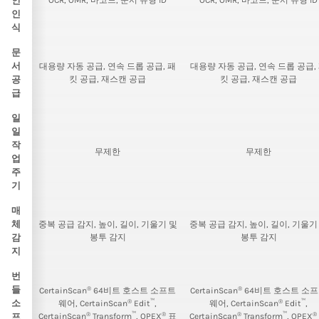
인
OCR, OMR, 바코드, 문서 유형 ID
OCR, OMR, 바코드, 문서 유형 ID
인
식
문
서
대용량 자동 공급, 연속 드롭 공급, 패
대용량 자동 공급, 연속 드롭 공급,
공
킷 공급, 재스캔 공급
킷 공급, 재스캔 공급
급
일
일
작
무제한
무제한
업
주
기
매
체
중복 공급 감지, 높이, 길이, 기울기 및
중복 공급 감지, 높이, 길이, 기울기
감
봉투 감지
봉투 감지
지
번
들
®
®
CertainScan
64비트 호스트 소프트
CertainScan
64비트 호스트 소
®
™
®
™
소
웨어, CertainScan
Edit
,
웨어, CertainScan
Edit
,
®
™
®
®
™
®
프
CertainScan
Transform
, OPEX
표
CertainScan
Transform
, OPEX