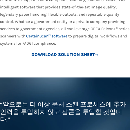
intelligent software that provides state-of-the-art image quality,
legendary paper handling, flexible outputs, and repeatable quality
control. Whether a government entity or a private company providing
®
services to government agencies, all can leverage OPEX Falcon+
series
®
scanners with
CertainScan
software
to prepare digital workflows and
systems for FADGI compliance.
DOWNLOAD SOLUTION SHEET
“앞으로는 더 이상 문서 스캔 프로세스에 추가
인력을 투입하지 않고 팔콘을 투입할 것입니
다.”