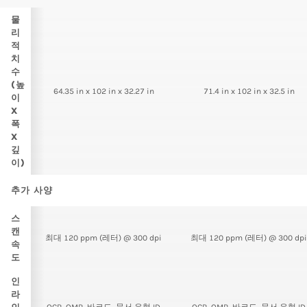
물
리
적
치
수
(높
64.35 in x 102 in x 32.27 in
71.4 in x 102 in x 32.5 in
이
X
폭
X
깊
이)
추가 사양
스
캔
최대 120 ppm (레터) @ 300 dpi
최대 120 ppm (레터) @ 300 dpi
속
도
인
라