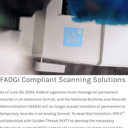
FADGI Compliant Scanning Solutions
As of June 30, 2024, Federal agencies must manage all permanent
records in an electronic format, and the National Archives and Records
Administration (NARA) will no longer accept transfers of permanent or
®
temporary records in an analog format. To ease this transition, OPEX
collaborated with Golden Thread (NXT) to develop the necessary
hardware to support FADGI compliant scanning solutions powered by