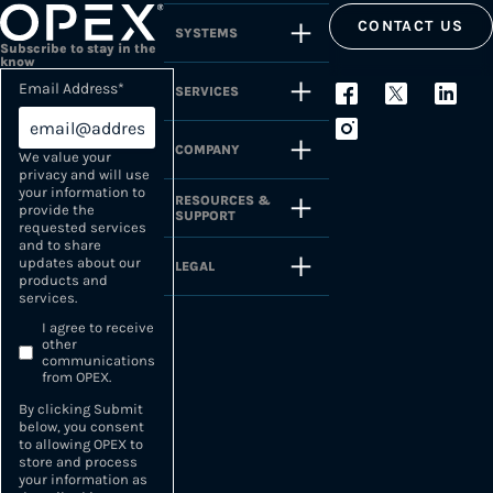
CONTACT US
SYSTEMS
Subscribe to stay in the
know
Email Address
*
SERVICES
COMPANY
We value your
privacy and will use
your information to
RESOURCES &
provide the
SUPPORT
requested services
and to share
updates about our
LEGAL
products and
services.
I agree to receive
other
communications
from OPEX.
By clicking Submit
below, you consent
to allowing OPEX to
store and process
your information as