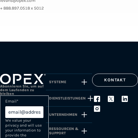
levans@opex.com
+ 888.897.0518 x 5012
KONTAKT
SYSTEME
Abonnieren Sie, um auf
dem Laufenden zu
bleiben
DIENSTLEISTUNGEN
Email
*
UNTERNEHMEN
We value your
privacy and will use
RESSOURCEN &
your information to
SUPPORT
provide the