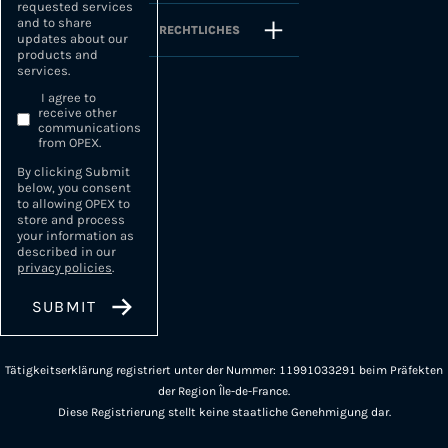
requested services
and to share
RECHTLICHES
updates about our
products and
services.
I agree to
receive other
communications
from OPEX.
By clicking Submit
below, you consent
to allowing OPEX to
store and process
your information as
described in our
privacy policies
.
Tätigkeitserklärung registriert unter der Nummer: 11991033291 beim Präfekten
der Region Île-de-France.
Diese Registrierung stellt keine staatliche Genehmigung dar.