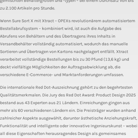
gemischten Behältergrößen und -typen – bei einem Durchsatz von bis
zu 2.100 Artikeln pro Stunde.
Wenn Sure Sort X mit Xtract – OPEXs revolutionärem automatisiertem
Bestellabrufsystem – kombiniert wird, ist auch die Aufgabe des
Abrufens von Behältern und des Übertragens ihres Inhalts in
Versandbehälter vollständig automatisiert, wodurch das manuelle
Sortieren und Übertragen von Kartons nachgelagert entfällt. Xtract
verarbeitet vollständige Bestellungen bis zu 30 Pfund (13,6 kg) und
deckt vielfältige Möglichkeiten der Auftragsabwicklung ab, die
verschiedene E-Commerce- und Marktanforderungen umfassen.
Die internationale Red Dot-Auszeichnung gehört zu den begehrtesten
Qualitätsmerkmalen. Die Jury des Red Dot Award: Product Design 2025
bestand aus 43 Experten aus 21 Ländern. Einreichungen gingen aus
mehr als 60 verschiedenen Ländern ein. Die Preisträger wurden anhand
zahlreicher Aspekte ausgewählt, darunter ästhetische Anziehungskraft,
Funktionalität und intelligente oder innovative Ingenieurskunst – wobei
all diese Eigenschaften herausragendes Design als gemeinsames