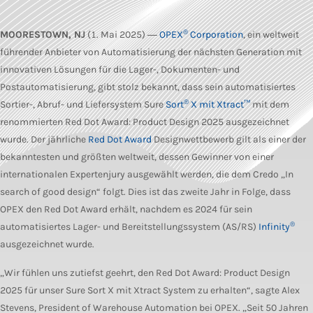
®
MOORESTOWN, NJ
(1. Mai 2025) ―
OPEX
Corporation
, ein weltweit
führender Anbieter von Automatisierung der nächsten Generation mit
innovativen Lösungen für die Lager-, Dokumenten- und
Postautomatisierung, gibt stolz bekannt, dass sein automatisiertes
®
Sortier-, Abruf- und Liefersystem Sure
Sort
X mit Xtract™
mit dem
renommierten Red Dot Award: Product Design 2025 ausgezeichnet
wurde. Der jährliche
Red Dot Award
Designwettbewerb gilt als einer der
bekanntesten und größten weltweit, dessen Gewinner von einer
internationalen Expertenjury ausgewählt werden, die dem Credo „In
search of good design“ folgt. Dies ist das zweite Jahr in Folge, dass
OPEX den Red Dot Award erhält, nachdem es 2024 für sein
®
automatisiertes Lager- und Bereitstellungssystem (AS/RS)
Infinity
ausgezeichnet wurde.
„Wir fühlen uns zutiefst geehrt, den Red Dot Award: Product Design
2025 für unser Sure Sort X mit Xtract System zu erhalten“, sagte Alex
Stevens, President of Warehouse Automation bei OPEX. „Seit 50 Jahren