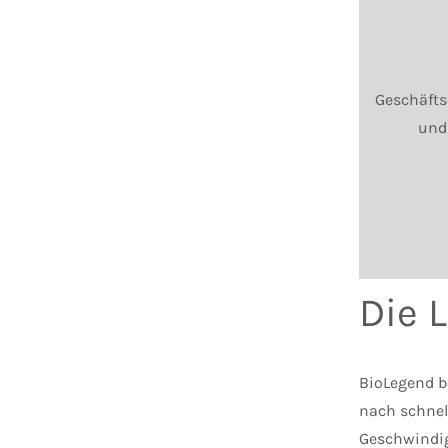
Geschäfts
und
Die 
BioLegend be
nach schnel
Geschwindig