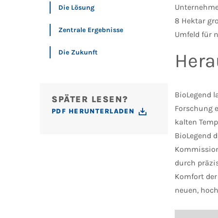
Unternehmen
Die Lösung
8 Hektar gr
Zentrale Ergebnisse
Umfeld für 
Die Zukunft
Hera
BioLegend l
SPÄTER LESEN?
Forschung ei
PDF HERUNTERLADEN
kalten Temp
BioLegend d
Kommissioni
durch präzi
Komfort der
neuen, hoc