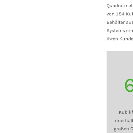
Quadratmete
von 184 Kub
Behälter au
Systems erm
ihren Kunde
Kubikf
innerhal
großen G