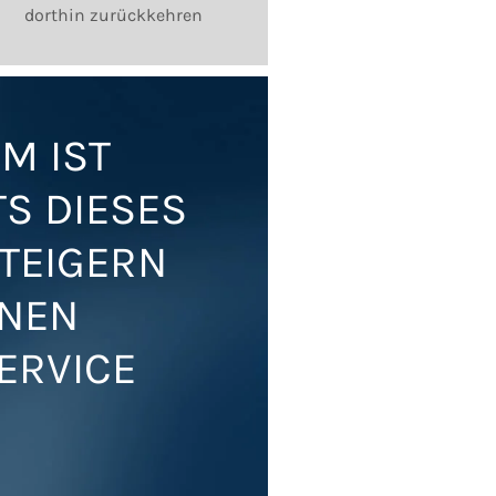
dorthin zurückkehren
M IST
S DIESES
STEIGERN
INEN
ERVICE