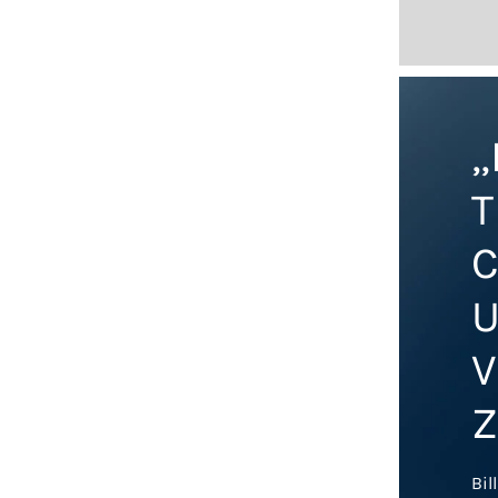
„
T
C
U
V
Z
Bil