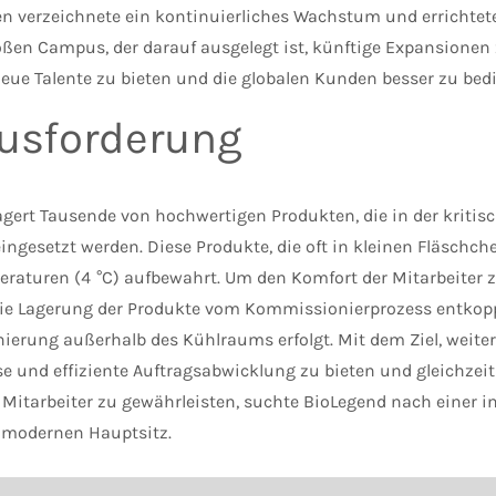
 verzeichnete ein kontinuierliches Wachstum und errichtete
oßen Campus, der darauf ausgelegt ist, künftige Expansionen z
neue Talente zu bieten und die globalen Kunden besser zu bed
usforderung
agert Tausende von hochwertigen Produkten, die in der kritis
ngesetzt werden. Diese Produkte, die oft in kleinen Fläschch
eraturen (4 °C) aufbewahrt. Um den Komfort der Mitarbeiter z
ie Lagerung der Produkte vom Kommissionierprozess entkopp
erung außerhalb des Kühlraums erfolgt. Mit dem Ziel, weite
se und effiziente Auftragsabwicklung zu bieten und gleichzeit
 Mitarbeiter zu gewährleisten, suchte BioLegend nach einer i
hmodernen Hauptsitz.