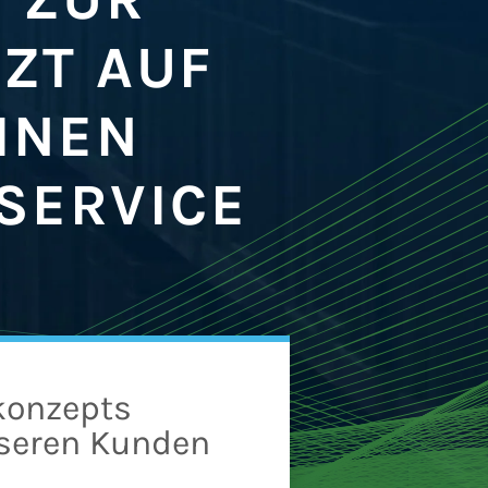
TZT AUF
INEN
SERVICE
konzepts
nseren Kunden