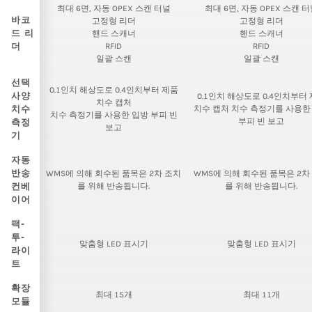
최대 6면, 자동 OPEX 스캔 터널
최대 6면, 자동 OPEX 스캔 
바코
고정형 리더
고정형 리더
드 리
핸드 스캐너
핸드 스캐너
더
RFID
RFID
일괄 스캔
일괄 스캔
선택
0.1인치 해상도로 0.4인치부터 제품
사양
0.1인치 해상도로 0.4인치부터
치수 캡처
치수
치수 캡처 치수 측정기를 사용한
치수 측정기를 사용한 입방 부피 빈
부피 빈 보고
측정
보고
기
자동
반송
WMS에 의해 회수된 품목은 2차 조치
WMS에 의해 회수된 품목은 2차
컨베
를 위해 반송됩니다.
를 위해 반송됩니다.
이어
팩-
투-
맞춤형 LED 표시기
맞춤형 LED 표시기
라이
트
확장
최대 15개
최대 11개
모듈