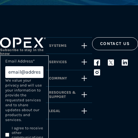
CONTACT US
SYSTEMS
Subscribe to stay in the
know
Email Address
*
SERVICES
COMPANY
We value your
privacy and will use
your information to
RESOURCES &
provide the
SUPPORT
requested services
and to share
updates about our
LEGAL
products and
services.
I agree to receive
other
communications