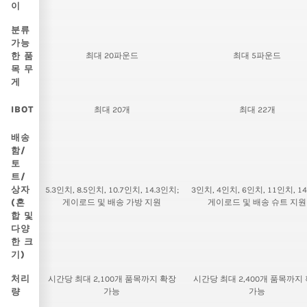
이
분류
가능
한 품
최대 20파운드
최대 5파운드
목 무
게
IBOT
최대 20개
최대 22개
배송
함/
토
트/
상자
5.3인치, 8.5인치, 10.7인치, 14.3인치;
3인치, 4인치, 6인치, 11인치, 
(혼
게이로드 및 배송 가방 지원
게이로드 및 배송 슈트 지원
합 및
다양
한 크
기)
처리
시간당 최대 2,100개 품목까지 확장
시간당 최대 2,400개 품목까지
량
가능
가능