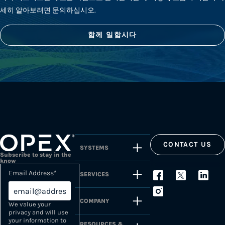
세히 알아보려면 문의하십시오.
함께 일합시다
CONTACT US
SYSTEMS
Subscribe to stay in the
know
Email Address
*
SERVICES
COMPANY
We value your
privacy and will use
your information to
RESOURCES &