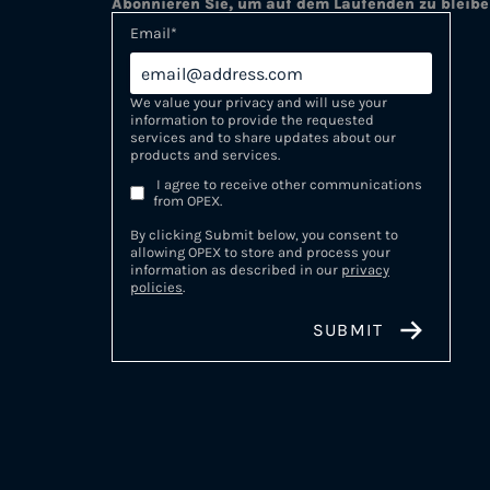
Abonnieren Sie, um auf dem Laufenden zu bleib
Email
*
We value your privacy and will use your
information to provide the requested
services and to share updates about our
products and services.
I agree to receive other communications
from OPEX.
By clicking Submit below, you consent to
allowing OPEX to store and process your
information as described in our
privacy
policies
.