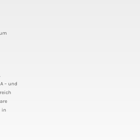
 um
,
SA – und
reich
bare
 in