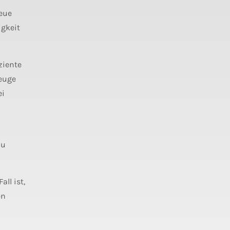
neue
igkeit
ziente
zeuge
ei
zu
ll ist,
en