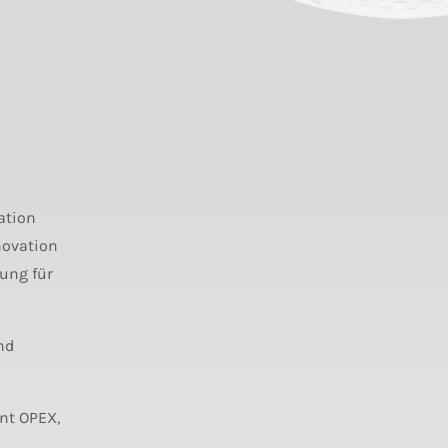
ation
novation
ung für
nd
ent OPEX,