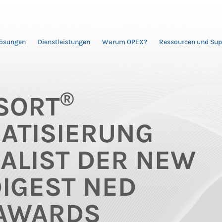
Lösungen
Dienstleistungen
Warum OPEX?
Ressourcen und Sup
®
SORT
ATISIERUNG
NALIST DER NEW
IGEST NED
 AWARDS