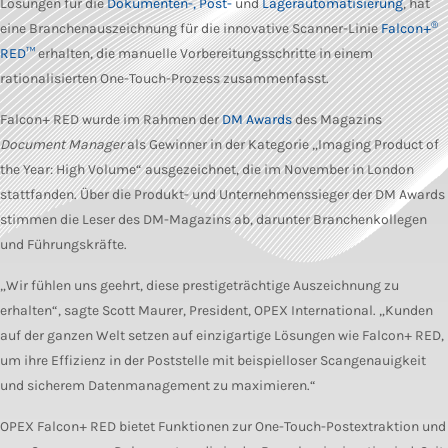
Lösungen für die
Dokumenten-, Post-
und
Lagerautomatisierung
, hat
®
eine Branchenauszeichnung für die innovative Scanner-Linie
Falcon+
RED™
erhalten, die manuelle Vorbereitungsschritte in einem
rationalisierten One-Touch-Prozess zusammenfasst.
Falcon+ RED wurde im Rahmen der
DM Awards
des Magazins
Document Manager
als Gewinner in der Kategorie „Imaging Product of
the Year: High Volume“ ausgezeichnet,
die im November in London
stattfanden. Über die Produkt- und Unternehmenssieger der DM Awards
stimmen die Leser des DM-Magazins ab, darunter Branchenkollegen
und Führungskräfte.
„Wir fühlen uns geehrt, diese prestigeträchtige Auszeichnung zu
erhalten“, sagte Scott Maurer, President, OPEX International. „Kunden
auf der ganzen Welt setzen auf einzigartige Lösungen wie Falcon+ RED,
um ihre Effizienz in der Poststelle mit beispielloser Scangenauigkeit
und sicherem Datenmanagement zu maximieren.“
OPEX Falcon+ RED bietet Funktionen zur One-Touch-Postextraktion und