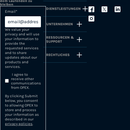
dem Laufenden zu
bleiben
DIENSTLEISTUNGEN
Email
*
UNTERNEHMEN
We value your
privacy and will use
RESSOURCEN &
your information to
SUPPORT
provide the
requested services
and to share
RECHTLICHES
updates about our
products and
services.
I agree to
receive other
communications
from OPEX.
By clicking Submit
below, you consent
to allowing OPEX to
store and process
your information as
described in our
privacy policies
.