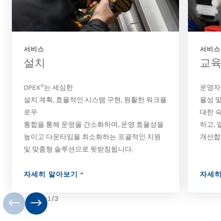
서비스
서비스
설치
교
®
OPEX
는 세심한
운영자 
설치 계획, 효율적인 시스템 구현, 원활한 워크플
율성 
로우
대한 
통합을 통해 운영을 간소화하며, 운영 효율성을
하고,
높이고 다운타임을 최소화하는 포괄적인 지원
개선합
및 맞춤형 솔루션으로 뒷받침됩니다.
자세히 알아보기
자세히
1
/
3