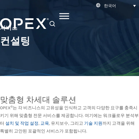
한국어
SEARCH
서비스
컨설팅
맞춤형 차세대 솔루션
®
OPEX
는 각 비즈니스의 고유성을 인식하고 고객의 다양한 요구를 충족시
키기 위해 맞춤형 전문 서비스를 제공합니다. 여기에는 워크플로우 분석부
터
설치 및 작업 설정
,
교육
, 유지보수, 그리고
기술 지원
까지 고객을 위해
특별히 고안된 포괄적인 서비스가 포함됩니다.