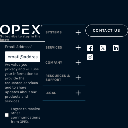
CONTACT US
SYSTEMS
Subscribe to stay in the
know
Email Address
*
SERVICES
COMPANY
We value your
privacy and will use
your information to
RESOURCES &
provide the
SUPPORT
requested services
and to share
updates about our
LEGAL
products and
services.
I agree to receive
other
communications
from OPEX.