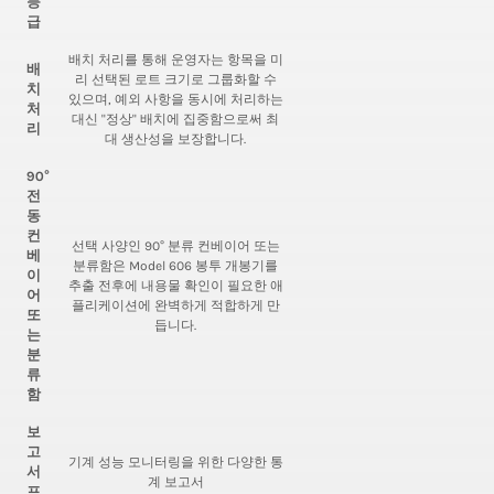
등
급
배치 처리를 통해 운영자는 항목을 미
배
리 선택된 로트 크기로 그룹화할 수
치
있으며, 예외 사항을 동시에 처리하는
처
대신 "정상" 배치에 집중함으로써 최
리
대 생산성을 보장합니다.
90°
전
동
컨
선택 사양인 90° 분류 컨베이어 또는
베
분류함은 Model 606 봉투 개봉기를
이
추출 전후에 내용물 확인이 필요한 애
어
플리케이션에 완벽하게 적합하게 만
또
듭니다.
는
분
류
함
보
고
기계 성능 모니터링을 위한 다양한 통
서
계 보고서
프