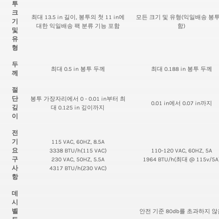
투
크
최대 13.5 in 길이, 봉투의 첫 11 in에
모든 크기 및 유형(익일배송 봉투
기
대한 익일배송 팩 분류 기능 포함
함)
및
유
형
두
최대 0.5 in 봉투 두께
최대 0.188 in 봉투 두께
께
절
단
봉투 가장자리에서 0 - 0.01 in부터 최
0.01 in에서 0.07 in까지
깊
대 0.125 in 깊이까지
이
전
기
115 VAC, 60HZ, 8.5A
요
3338 BTU/h(115 VAC)
110-120 VAC, 60HZ, 5A
구
230 VAC, 50HZ, 5.5A
1964 BTU/h(최대 @ 115v/5A
사
4317 BTU/h(230 VAC)
항
데
시
벨
안전 기준 80db를 초과하지 않