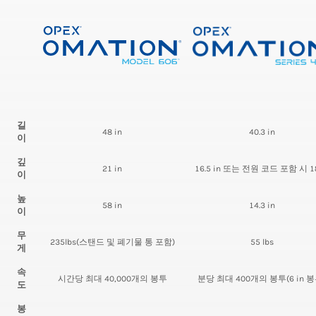
길
48 in
40.3 in
이
깊
21 in
16.5 in 또는 전원 코드 포함 시 18
이
높
58 in
14.3 in
이
무
235lbs(스탠드 및 폐기물 통 포함)
55 lbs
게
속
시간당 최대 40,000개의 봉투
분당 최대 400개의 봉투(6 in 봉
도
봉